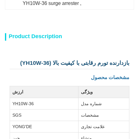
YH10W-36 surge arrester
, 
Product Description
بازدارنده تورم رقابتی با کیفیت بالا (YH10W-36)
مشخصات محصول
ویژگی
ارزش
شماره مدل
YH10W-36
مشخصات
SGS
علامت تجاری
YONG′DE
منشاء
چین