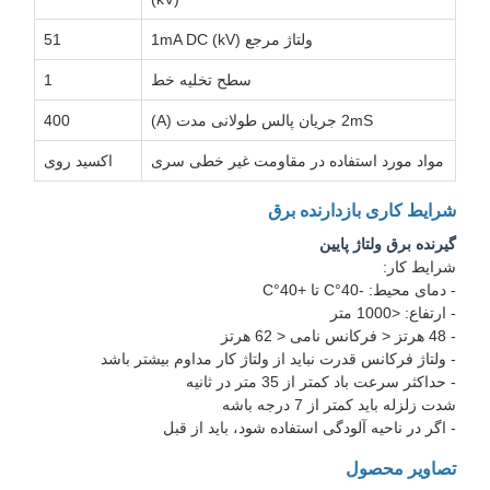
ولتاژ مرجع 1mA DC (kV)
51
سطح تخلیه خط
1
2mS جریان پالس طولانی مدت (A)
400
مواد مورد استفاده در مقاومت غیر خطی سری
اکسید روی
شرایط کاری بازدارنده برق
گیرنده برق ولتاژ پایین
شرایط کار:
- دمای محیط: -40°C تا +40°C
- ارتفاع: <1000 متر
- 48 هرتز < فرکانس نامی < 62 هرتز
- ولتاژ فرکانس قدرت نباید از ولتاژ کار مداوم بیشتر باشد
- حداکثر سرعت باد کمتر از 35 متر در ثانیه
شدت زلزله بايد کمتر از 7 درجه باشه
- اگر در ناحیه آلودگی استفاده شود، باید از قبل
تصاویر محصول