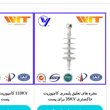
مقره های تعلیق پلیمری کامپوزیت
110KV کامپو
خاکستری 35KV برای پست
پست ول