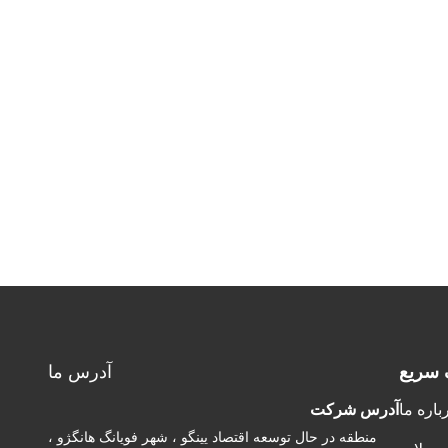
 سریع
آدرس ما
باره ما
آدرس شرکت
منطقه در حال توسعه اقتصاد یینگو ، شهر فویانگ هانگژو ،