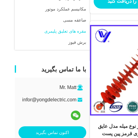
را دریافت کنید
مکانیسم عملکرد موتور
صاعقه مسی
مقره های تعلیق پلیمری
برش فیوز
با ما تماس بگیرید
Mr. Matt
infor@yongdelectric.com
یز نوع میله مدل عایق
اکنون تماس بگیرید
ری قرمز پین پست