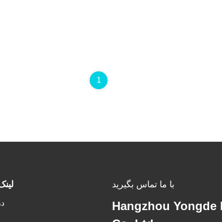
1
با ما تماس بگیرید
لینک
در
Hangzhou Yongde E