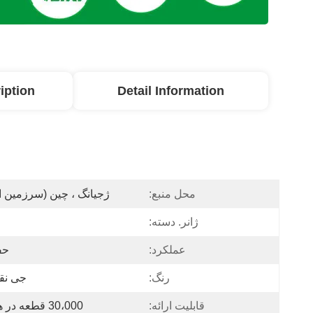
iption
Detail Information
محل منبع:
ژجیانگ ، چین (سرزمین 
ژانر. دسته:
عملکرد:
حف
رنگ:
جی نق
قابلیت ارائه:
30،000 قطعه در هر ماه