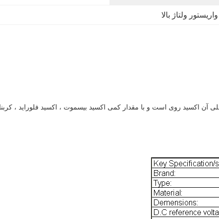
واریستور ولتاژ بالا
تور اکسید روی هسته اصلی گیرنده است که جز component اصلی آن اکسید روی است و با مقدار کمی اکسید بیسمو