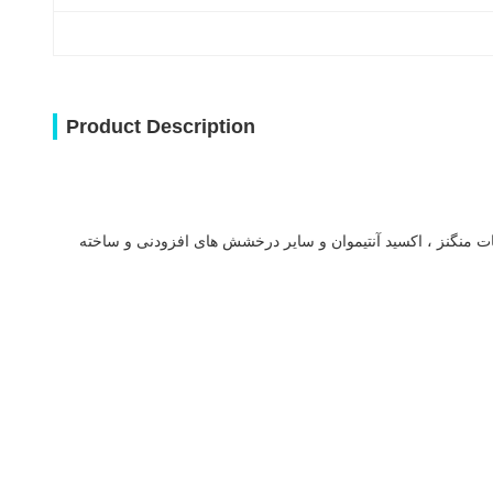
Product Description
ت ، اکسید فلوراید ، کربنات منگنز ، اکسید آنتیموان و سایر درخشش های افزودنی و ساخته