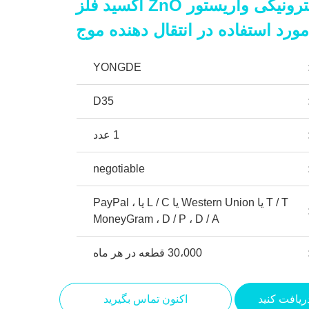
محافظ برق الکترونیکی واریستور ZnO اکسید فلز
ورد استفاده در انتقال دهنده موج
YONGDE
D35
1 عدد
negotiable
T / T یا Western Union یا L / C یا PayPal ،
MoneyGram ، D / P ، D / A
30،000 قطعه در هر ماه
ریافت کنید
اکنون تماس بگیرید