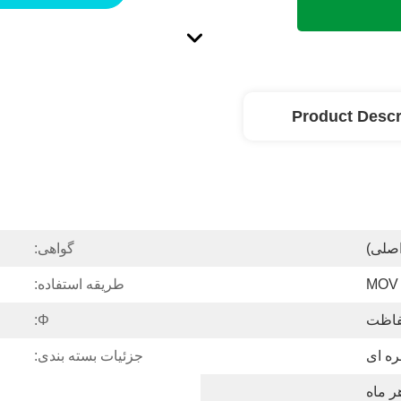
Product Descr
اصلی)
گواهی:
MOV
طریقه استفاده:
اظت
Φ:
ره ای
جزئیات بسته بندی: