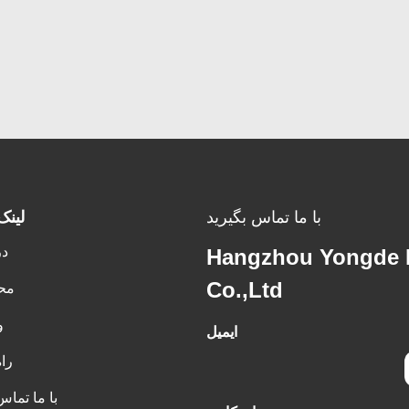
با ما تماس بگیرید
لینک
در
Hangzhou Yongde E
Co.,Ltd
مح
و
ایمیل
را
با ما تماس