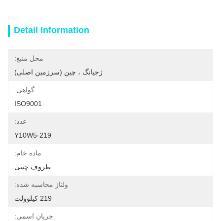
Detail Information
محل منبع:
ژجیانگ ، چین (سرزمین اصلی)
گواهی:
ISO9001
عدد:
Y10W5-219
ماده خام:
ظروف چینی
ولتاژ محاسبه شده:
219 کیلوولت
جریان اسمی: