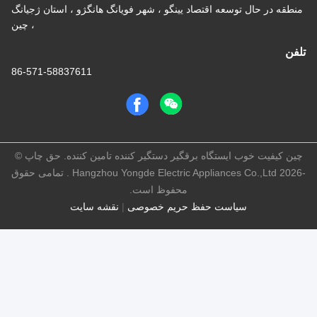
عه اقتصاد یینگو ، شهر فویانگ هانگژو ، استان ژجیانگ
، چین
86-571-58837611
ستگاه برقگیر دستگیر کننده تامین کننده. حق چاپ ©
-2026 Hangzhou Yongde Electric Appliances Co.,Ltd . تمامی حقوق
محفوظ است.
ست حفظ حریم خصوصی
|
نقشه سایت