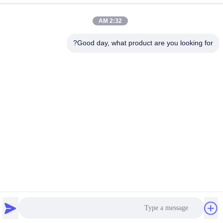
آدرس کارخانه
2:32 AM
منطقه در حال توسعه اقتصاد یینگو ، شهر فویانگ هانگژو ، استان ژجیانگ
، چین
Good day, what product are you looking for?
تلفن
86-571-58837611
چین کیفیت خوب ایستگاه برقگیر دستگیر کننده تامین کننده. حق چاپ ©
-2026 Hangzhou Yongde Electric Appliances Co.,Ltd . تمامی حقوق
محفوظ است.
سیاست حفظ حریم خصوصی
|
نقشه سایت