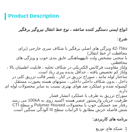
Product Description
انواع ایمنی دستگیر کننده صاعقه ، نوع خط انتقال نیروگیر برقگیر
شرح:
42-75kv ویژگی های اصلی برقگیر با شکاف سری خارجی (برای
محافظت از خط انتقال)
با منحنی مشخص ولت ثانیههماهنگی عایق بندی خوب و ویژگی های
محافظتی.
ولتاژ مقاومت فرکانس الکتریکی در شکاف تخلیه ، قابلیت اطمینان بالا ،
ولتاژ کم تخصیص یافته ، حداقل پدیده پیری زیاد است.
ساختار لوله مانند ، سوراخ تزریق در کنار ، پلیمر قالب تزریق کلی در
داخل ، بدون شکاف داخلی داخلی ، ستونهای هسته بصورت مستقل
کپسوله شده و عملکرد ضد هوای بهتری نسبت به سایر محصولات لوله ای
دارند.
سوراخ تزریق به طرف با عملکرد انتشار فشار.
ظرفیت جریان واریستور عنصر هسته اکسید روی به 100kA می رسد.
رفتار ضد خستگی خوب با محصولات Polymer Housed و سطح CTI
شش.فاصله خزش مطابق با الزامات سطح III آلودگی سنگین است.
برنامه های کاربردی:
1. شبکه های توزیع