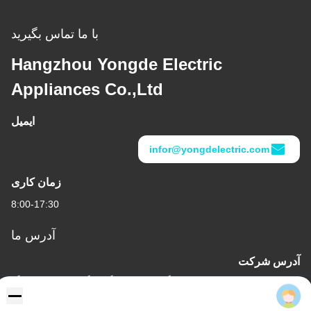
با ما تماس بگیرید
Hangzhou Yongde Electric
Appliances Co.,Ltd
ایمیل
infor@yongdelectric.com
زمان کاری
8:00-17:30
آدرس ما
آدرس شرکت
منطقه در حال توسعه اقتصاد یینگو ، شهر فویانگ هانگژو ، استان ژجیانگ
David Lee
، چین