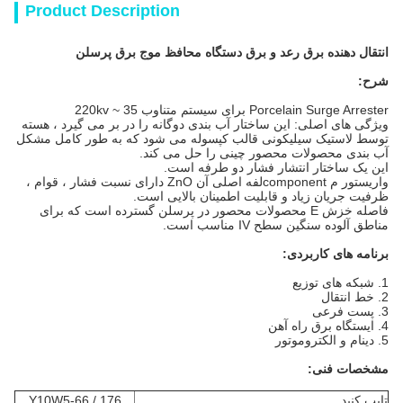
Product Description
انتقال دهنده برق رعد و برق دستگاه محافظ موج برق پرسلن
شرح:
Porcelain Surge Arrester برای سیستم متناوب 35 ~ 220kv
ویژگی های اصلی: این ساختار آب بندی دوگانه را در بر می گیرد ، هسته
توسط لاستیک سیلیکونی قالب کپسوله می شود که به طور کامل مشکل
آب بندی محصولات محصور چینی را حل می کند.
این یک ساختار انتشار فشار دو طرفه است.
واریستور م componentلفه اصلی آن ZnO دارای نسبت فشار ، قوام ،
ظرفیت جریان زیاد و قابلیت اطمینان بالایی است.
فاصله خزش E محصولات محصور در پرسلن گسترده است که برای
مناطق آلوده سنگین سطح IV مناسب است.
برنامه های کاربردی:
1. شبکه های توزیع
2. خط انتقال
3. پست فرعی
4. ایستگاه برق راه آهن
5. دینام و الکتروموتور
مشخصات فنی:
تایپ کنید
Y10W5-66 / 176