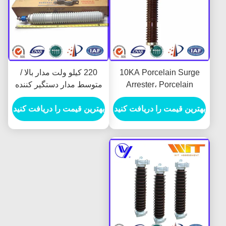
10KA Porcelain Surge
220 کیلو ولت مدار بالا /
Arrester، Porcelain
متوسط ​​مدار دستگیر کننده
Lightning Arrester برای
اکسید روی با مسکن
سیستم متناوب 35-220kv
بهترین قیمت را دریافت کنید
سرامیکی ، IEC60099-4
بهترین قیمت را دریافت کنید