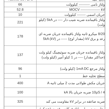
ولتاژ نامی --------- کیلوولت
66
52.8
MOCV ---------------- kV
جریان اسمی ------- کیلوولت
10
ولتاژ باقیمانده ضربه شیب دار ---- در 5kA (کیلو
221
ولت)
8/20 میکرو ثانیه ولتاژ باقیمانده جریان ضربه ای
178
رعد و برق kV (مقدار اوج) ----- در 5kA (kV)
ولتاژ باقیمانده جریان ضربه سوئیچینگ کیلو ولت
137
(حداکثر مقدار) ---- در 1 کیلو آمپر (کیلو ولت)
ولتاژ مرجع 1mA DC (کیلو ولت)
96
سطح تخلیه خط
1
جریان مکش طولانی مدت 2 میلی ثانیه A
400
4 / 10μS ضربه جریان بالا kA
100
ضربه صاعقه در برابر kV مقاومت می کند
325
مقاومت در برابر ولتاژ فرکانس قدرت (خشک /