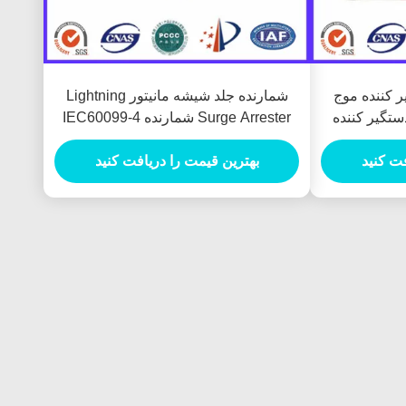
 کننده موج
شمارنده جلد شیشه مانیتور Lightning
تگیر کننده
Surge Arrester شمارنده IEC60099-4
فت کنید
بهترین قیمت را دریافت کنید