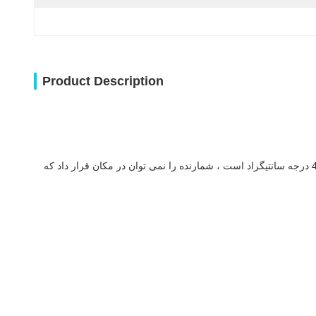
Product Description
ثبت زمان عملیاتی دستگیر کننده.شرایط محیط باید نیاز به برقگیر را برآورده کند ، به عنوان مثال ، ارتفاع از 4000 متر تجاوز نمی کند ، دمای محیط 40 درجه سانتیگراد است ، شمارنده را نمی توان در مکان قرار داد که