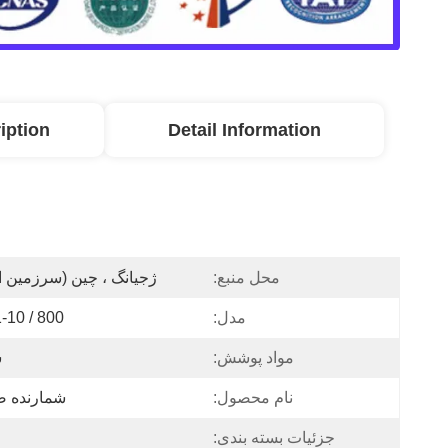
iption
Detail Information
محل منبع:
ژجیانگ ، چین (سرزمین 
مدل:
-10 / 800
مواد پوشش:
ش
نام محصول:
شمارنده ص
جزئیات بسته بندی: