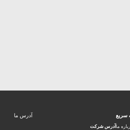
 سریع
آدرس ما
باره ما
آدرس شرکت