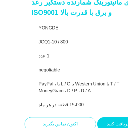
انیتورینگ شمارنده دستگیر رعد
و برق با قدرت بالا ISO9001
YONGDE
JCQ1-10 / 800
1 عدد
negotiable
T / T یا Western Union یا L / C یا PayPal ،
MoneyGram ، D / P ، D / A
15،000 قطعه در هر ماه
ریافت کنید
اکنون تماس بگیرید