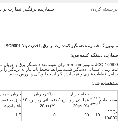
برجسته کردن:
شمارنده برقگیر
, 
نظارت بر ب
مانیتورینگ شمارنده دستگیر کننده رعد و برق با قدرت بالا ISO9001
شمارنده دستگیر کننده موج:
JCQ-10/800
مانیتور arrester برای ضبط تعداد عملگر برق و جریان نشت استفاده می شود.
شامل قطعات فلزی و فرسایش گاز است آلودگی و لرزش شدید.
مشخصات فنی:
حداقلجریان
حداکثرجریان
جریان ضربان
جریان
مشخصات
عملیاتی زیر اوج 8 /
عملیاتی زیر اوج 8 /
برق صاعقه
اسمی
20μs (A)
20μs (A)
باقیمانده≤
JCQ-
1.5
10
50
10
10/800