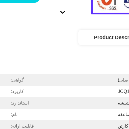
Product Descr
اصلی)
گواهی:
JCQ1
کاربرد:
یشه
استاندارد:
اعقه
نام:
کارتن
قابلیت ارائه: