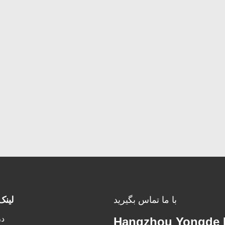
با ما تماس بگیرید
لینک
در
Hangzhou Yongde E